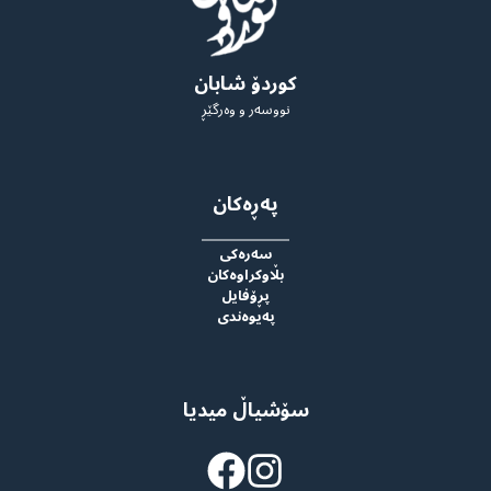
کوردۆ شابان
نووسەر و وەرگێڕ
پەڕەکان
سەرەکی
بڵاوکراوەکان
پڕۆفایل
پەیوەندی
سۆشیاڵ میدیا