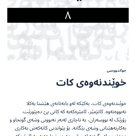
جواننووسی
خوێندنەوەی کات
خوێندنەوەی کات، یەکێکە لەو بابەتانەی هێشتا یەکلا
نەبووەتەوە. کاتژمێر، ئامێرەکەیە کە کاتی پێ دەپێورێت.
زۆرێک لە نووسەران، بە ناچاری لەبەر نەبوونی وشەی گونجاو و
بەکارنەھێنانی وشەی بێگانە، بۆ پێواندنی کاتەکەش بەکاری