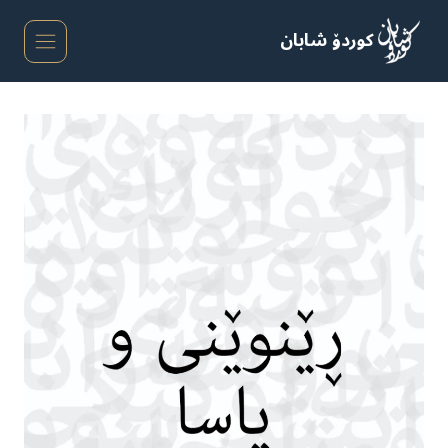
Ski
t
کوردۆ شابان
conten