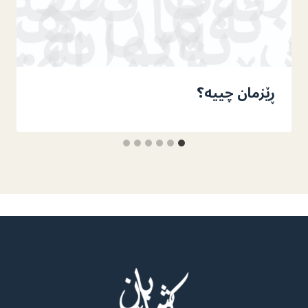
ڕێزمان چییە؟