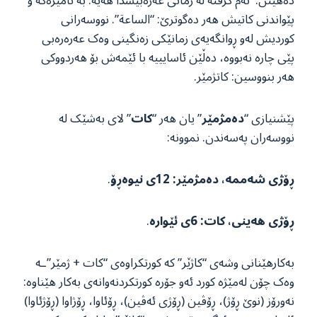
دەھێنن. ئەم گرفتە لە زمانی عەرەبیشدا هەیە. بە ئامێرەکە و
پێواندنی کاتیش هەر دەگوترێ: “الساعة”. نووسەرانی
کوردیش لەو ڕوانگەیەی زمانێکی زەنگینی وەک عەرەرەبی
پێی چارە نەبووە، دەڵێن ئاسایییە با ئێمەش بۆ هەردووکی
هەر بنووسین: کاتژمێر.
پێشنیازی “
دەمژمێر
” یان هەر “
کات
” لای بەشێک لە
نووسەران پەسەندن. نموونە:
ڕۆژی شەممە، دەمژمێر: 12ی نیوەڕۆ
.
ڕۆژی هەینی، کات: 6ی ئێوارە
.
بەکارهێنانی وشەی “کاژێر” کە کورتکراوەی “کات + ژمێر”ـە
وەک چۆن لەمێژە کورد ئەو جۆرە کورتکردنەوانەی بەکار هێناوە:
نەورۆز (نوێ ڕۆژ)، ڕۆڤین (ڕۆژی ئەڤین)، ڕۆئاوا، ڕۆژاوا (ڕۆژئاوا)