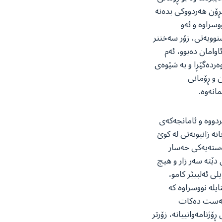
ڕۆن هەردووکی بدەنە
سراوە و ئەو
وویەتی، زۆر سەختتر
امان دەبوو، ئەم
ەردەگێڕا و بە شێوەی
ن و ڕۆمانی
انەوە.
ردووە و ئامانجەکەی
انە زانیویەتی لە کوێ
ەستەیەکی خەسار
 دێتە سەر زار و هیچ
ی ئەلبیێر کامو،
ایلە نووسراوە کە
ر هەست دەکات
ۆژنامەوانییانە، زۆرتر