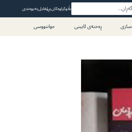
بڵاوکراوەکان
پڕۆفایل
پەیوەندی
سازی
ڕەخنەی ئایینی
جواننووسی