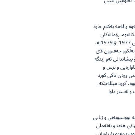
 دەتوانین بڵێین
وە و ئەمە یەکەم جارە
اتەوە. ڕۆمانەکان
پشتیان بە ژیانی خەبات و چەرمەسەرییەکانی نووسەر خۆی بەستووە کە گێڕانەوەی نێوان ساڵانی 1977 بۆ 1979یە،
بەڵکوو چەقبوون لای
 پیشاندانی ئەو ژینگە
اوارەیی و ترس و
نی ورەی تاکی کورد
ە، کورد میللەتێکە،
و لەسەر داوا
 نووسیویەتی و ژیانی
انی هەیە و بەتەمان
یبردمەوە بۆ ڕۆمانی