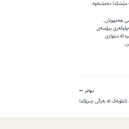
ە مێشکدا دەمێننەوە.
شی هەموویان،
ەواوکەری پرۆسەی
رە لە شێوازی
ن.
دواتر
تابلۆیەک لە بەرگی چیرۆکدا