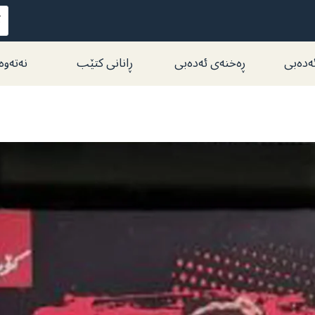
ەدەبی
ڕەخنەی ئەدەبی
ڕانانی کتێب
نەتەوە