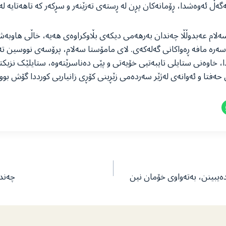
گەڵ ئەوەشدا، ڕۆمانەکان پڕن لە ڕستەی تەزێنەر و سڕکەر کە تاهەتایە ل
 سەلام عەبدوڵڵا چەندان بەرهەمی دیکەی بڵاوکراوەی هەیە، خاڵی هاوبە
ەرە مافە ڕەواکانی گەلەکەی. لای مامۆستا سەلام، پرۆسەی نووسین ت
، خاوەنی ستایلی تایبەتیی خۆیەتی و پێی دەناسرێتەوە، ستایلێک نزیکت
حەفتا و ئەوانەی لەژێر سەردەمی زێڕینی کۆڕی زانیاریی کورددا گۆش بوو
 ده‌یبینن، بەتەواوی خۆمان نین
چەند 