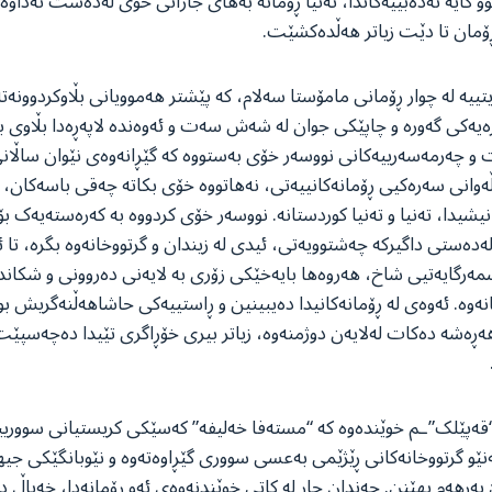
و کایە ئەدەبییەکاندا، تەنیا ڕۆمانە بەهای جارانی خۆی لەدەست نەداوە.
ڕۆمان تا دێت زیاتر هەڵدەکشێت.
یتییە لە چوار ڕۆمانی مامۆستا سەلام، کە پێشتر هەموویانی بڵاوکردوونەتە
ارەیەکی گەورە و چاپێکی جوان لە شەش سەت و ئەوەندە لاپەڕەدا بڵاوی بک
ەوانی سەرەکیی ڕۆمانەکانییەتی، نەهاتووە خۆی بکاتە چەقی باسەکان، 
یشیدا، تەنیا و تەنیا کوردستانە. نووسەر خۆی کردووە بە کەرەستەیەک بۆ
دەستی داگیرکە چەشتوویەتی، ئیدی لە زیندان و گرتووخانەوە بگرە، تا ئ
شمەرگایەتیی شاخ، هەروەها بایەخێکی زۆری بە لایەنی دەروونی و شکاند
انەوە. ئەوەی لە ڕۆمانەکانیدا دەیبینین و ڕاستییەکی حاشاهەڵنەگریش بوو
ڕەشە دەکات لەلایەن دوژمنەوە، زیاتر بیری خۆڕاگری تێیدا دەچەسپێت 
 “قەپێلک”ـم خوێندەوە کە “مستەفا خەلیفە” کەسێکی کریستیانی سوورییە
ێو گرتووخانەکانی ڕێژێمی بەعسی سووری گێڕاوەتەوە و نێوبانگێکی جیه
ەرهەم بهێنن. چەندان جار لە کاتی خوێندنەوەی ئەو ڕۆمانەدا، خەیاڵ دە