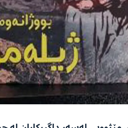
 مێژوویی لەسەر داگیرکاران لە چوا