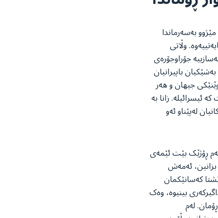
مێژوو بەسەرماندا
ەتییەوە. وڵاتی
ەسازییە جۆراوجۆرەی
ەشێکیان باپیرانیان
وێنێکی جیهان و هەر
ە ئیسرائیلە. زانا بە
یان لەپێناو ئەو
کەم ڕۆژێک بێت ئێمەی
 بزانین، ئەمەش
ێشتا کەسانێکمان
اگیرکەری بینیوە، وەک
ۆمان. لەم