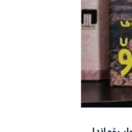
ر ڕۆماندا