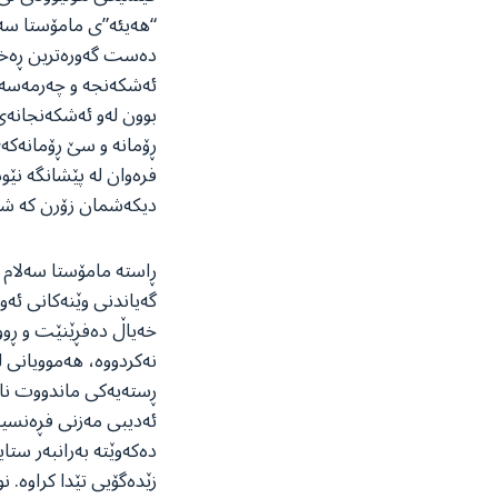
“هەیئە”ی مامۆستا سەل
دەست گەورەترین ڕەخنەگ
ئەشکەنجە و چەرمەسەر
بوون لەو ئەشکەنجانەی
ڕۆمانە و سێ ڕۆمانەکەی
فرەوان لە پێشانگە نێود
دیکەشمان زۆرن کە شایە
ڕاستە مامۆستا سەلام عە
گەیاندنی وێنەکانی ئەو 
خەیاڵ دەفڕێنێت و ڕوو
نەکردووە، هەموویانی ل
ڕستەیەکی ماندووت ناکا
ئەدیبی مەزنی فڕەنسییە 
دەکەوێتە بەرانبەر ستا
زێدەگۆیی تێدا کراوە. ن