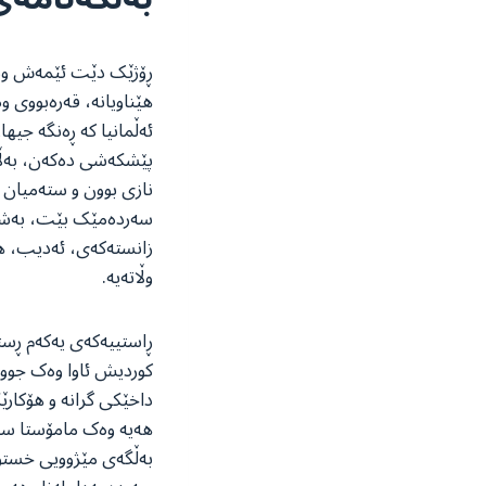
ڕۆژێک دێت ئێمەش وەک ج
هێناویانە، قەرەبووی و
ئەڵمانیا کە ڕەنگە جی
پێشکەشی دەکەن، بەڵام
نازی بوون و ستەمیان ل
سەردەمێک بێت، بەشێکی 
زانستەکەی، ئەدیب، هون
وڵاتەیە.
ڕاستییەکەی یەکەم ڕست
کوردیش ئاوا وەک جوو 
داخێکی گرانە و هۆکار
هەیە وەک مامۆستا سەلا
بەڵگەی مێژوویی خستووی