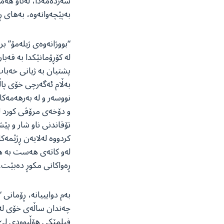
سەردەمەدا، لەناو هەمو
بەپێچەوانەوە، بەهای 
“بووژانەوەی ژیلەمۆ” بر
لە کۆڕۆمانێکدا بە قەب
بەڵام ئەگەرچی خۆی پاڵ
نووسەر و لە بەرهەمەکان
و دۆخەی مرۆڤی کورد لە
تۆقاندنی ناو شار و پێ
کردووە لەلایەن ڕژێمەک
لەو کاتەی هەست بە هە
ڕەواکانی مکوڕ دەبێت.
بەم دوایییانە، ڕۆمانی
چەندان ساڵەی خۆی لەن
فیلمێکی هۆڵیوودی لێ ب