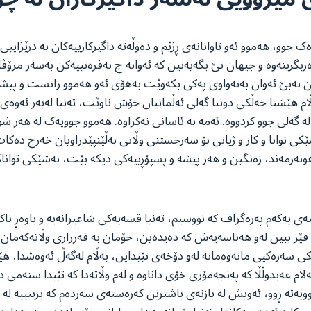
وو، هەموو ئەو تاوانانەی ڕژێم و دەوڵەتە داگیرکارییەکان بە درێژاییی 
ەربگرینەوە و جیهان تێ بگەیەنین کە ئەوانە چ نەفرەتییەکن بەسەر مرۆڤای
هان بەبێ ئەوان بەتەواوی پەکی بکەوێت بەهۆی ئەو هەموو زانست و پیش
 هێشتا خەڵکی دونیا گەلی ئەڵمانیان خۆش ناوێت، تەنیا لەبەر ئەوەی ب
ە گەلی جوو کردووە. ئەمە بە ئاسانی نەکراوە. هەموو جوویەک لە هەر ش
توانا و کار و ژیانی بۆ سەرخستنی وڵاتی بەڵێنپێدراویان خەرج دەکات ک
ەرمەند، زەنگین و هەر پیشە و پسپۆڕییەکی دیکە بێت، بەشێکی تواناکان
ەی یەکەم پەرەگراف کە نووسیم، تەنیا قسەیەکی شاعیرانەیە و باوەڕ نا
فێر ببین لەو هەناسەیەش کە دەیدەین، خۆمان بە قەرزاری وڵاتەکەمان
ێکی سەرەکیی مانەوەمانە لەو دۆخەی تێیداین، بەڵام لەگەڵ ئەوەشدا، ه
م عەبدوڵڵا کە پەنجەمۆری خۆی داناوە و لەم وڵاتەدا کە تێیدا ستەمی د
ەتە ڕوو، ئەویش لە بازنەی باشترین کەرەستەی سەردەم کە بریتییە لە ڕ