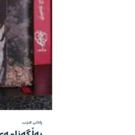
ڕانانی کتێب
بەڵگەنامەی