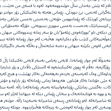
ام کە پێش چەندان ساڵ خوێندوومەتەوە. ئەوە با قسەی من نەبێت، ب
رانی ئەدەبی، بێ دوودڵی، ڕۆمانی هەیئە بە تەکنیکێکی زۆر جوانتر نوو
ییانەی کوردێک کە ڕۆماننووس خۆیەتی بەدەستی بەعسی عێراقی چەشت
 کریستیانێک بەدەست بەعسی سووری بینیویەتی. خۆزگە خەمخۆرانی ئاو
 دیکەی ناو “بووژانەوەی ژیلەمۆ”یان بۆ سەر زمانە زیندووەکانی جیهان و
ەوڵەتییەکانی کتێب بڵاو دەکرانەوە. هەڵبەت ئەم چوار ڕۆمانە تاقانە نیی
نی ئەوەن بکرێنە جیهانی و دەبنە شایەتحاڵ و بەڵگە بەسەر داگیرکارانم
بدوڵڵا لەم چوار ڕۆمانەدا، لایەنی پەیامی بەسەر لایەنی تەکنیکدا زاڵ ک
ڕۆژگارەیە، بەڵام لە ڕووی تەکنیکیشەوە لە ئاستێکی باڵادان و زۆر شارەزای
داوەکان وەک کەرەستەی بەردەم بەرهەمەکی بەکار بهێنێت و هیچ کەر
ە جێی خۆیاندا بەکار هێناون. هەروەها زمانی ڕۆمانەکە زۆر پاراوە و خۆش
ت. بەگشتی زمانێکی ڕۆژنامەوانییانە بەسەر ڕۆمانەکەدا زاڵە. ئەمە ستایل
و بووە بە قوتابخانەیەک و سەتان ڕۆمانی دیکە لە جیهاندا لەژێر ئەو ست
یلە شاعیرانەکە. لەو ڕۆمانانەی ڕستەی شاعیرانە بەسەریدا زاڵە، خوێنە
ووسەری ئەم چوار ڕۆمانە ئەوەشی بە زیرەکانە هەڵبژاردووە، چونکە ڕستەی ڕ