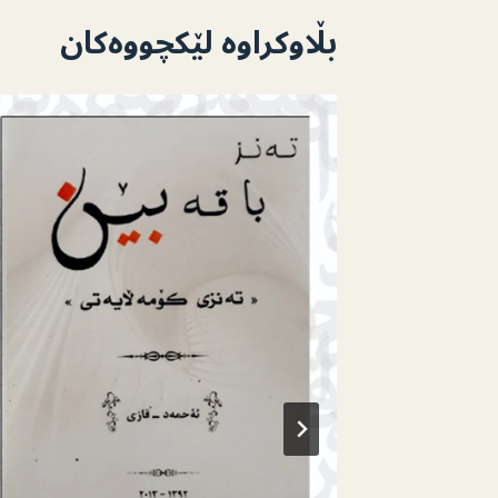
بڵاوکراوە لێکچووەکان