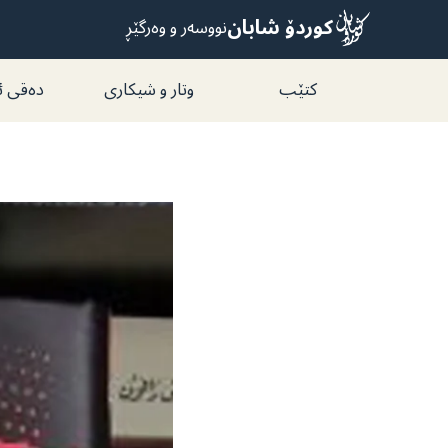
Ski
کوردۆ شابان
نووسەر و وەرگێڕ
t
conten
کتێب
وتار و شیکاری
دەقی ئ